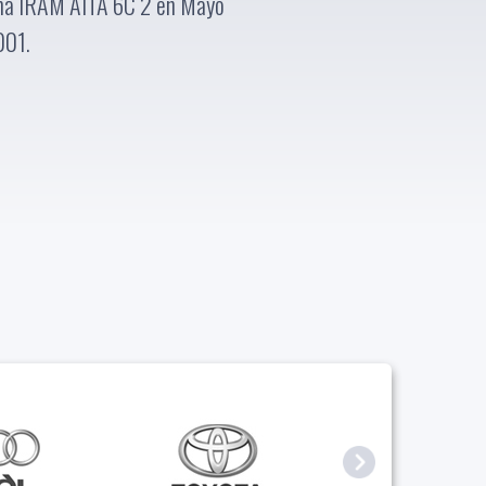
orma IRAM AITA 6C 2 en Mayo
001.