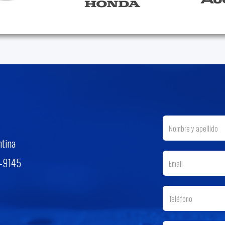
ntina
3-9145