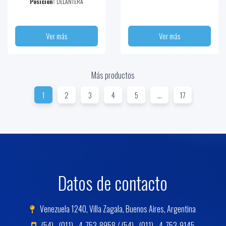
Posición:
DELANTERA
Ver más
Ver más
Más productos
1
2
3
4
5
...
17
Datos de contacto
Venezuela 1240, Villa Zagala, Buenos Aires, Argentina
(54) - (011) - 4-753-8958 / (54) - (011) - 4-753-9145