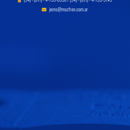
jems@mazfren.com.ar