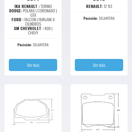
IKA RENAULT :
TORINO
RENAULT:
12 '83
DODGE:
POLARA | CORONADO |
GTX
Posición:
DELANTERA
FORD :
FALCON | FAIRLANE 6
CILINDROS
GM CHEVROLET :
400 |
CHEVY
Posición:
DELANTERA
Ver más
Ver más